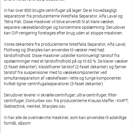
Vi har over 800 brugte centrifuger på lager: De er hovedsagligt
separatorer fra producenterne Westfalia Separator, Alfa Laval og
Tetra Pak. Disse maskiner vil blive anvendt til at klare væsker,
separere væskeblandinger og koncentrere opslæmning. Derudover
kan CIP-rengøring foretages efter brug uden at stoppe maskinen.
Vores dekantere fra producenterne Westfalia Separator, Alfa Laval,
Flottweg og Sharples kan anvendes til væsker med højt
tørstofindhold. Disse maskiner udskiller kontinuerligt tørstof fra
opslæmninger med et tørstofindhold på op til 60 %. De klarer væsker
(2-faset dekanter), klassificerer tørstof (2-faset dekanter) og fjerner
tørstof fra suspensioner med to væskekomponenter ved
simultanseparation af væskefasen i lette og tunge komponenter,
hvilket ligner centrifugalseparatorer (3-faset dekanter).
Derudover leverer vi skrælle-centrifuger, ultra-centrifuger, filter-
centrifuger, Conturbex osv. fra producenterne Krauss Maffei - KMPT,
Siebtechnik, Heinkel, Sharples osv.
Vi har alle de ovennævnte maskiner, som kan anvendes til adskillige
formål, såsom: