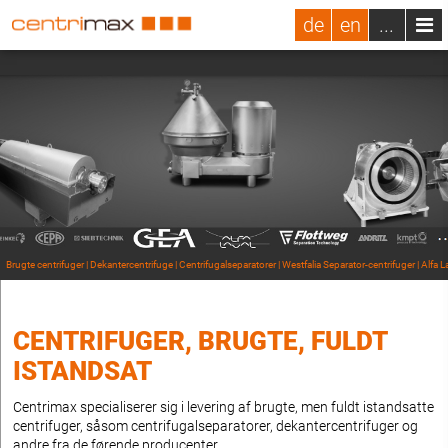
de
en
...
Brugte centrifuger | Dekantercentrifuge | Centrifugalseparatorer | Westfalia Separator-centrifuger | Alfa L
CENTRIFUGER, BRUGTE, FULDT
ISTANDSAT
Centrimax specialiserer sig i levering af brugte, men fuldt istandsatte
centrifuger, såsom centrifugalseparatorer, dekantercentrifuger og
andre fra de førende producenter.