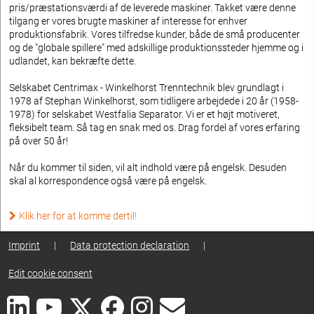
pris/præstationsværdi af de leverede maskiner. Takket være denne
tilgang er vores brugte maskiner af interesse for enhver
produktionsfabrik. Vores tilfredse kunder, både de små producenter
og de "globale spillere" med adskillige produktionssteder hjemme og i
udlandet, kan bekræfte dette.
Selskabet Centrimax - Winkelhorst Trenntechnik blev grundlagt i
1978 af Stephan Winkelhorst, som tidligere arbejdede i 20 år (1958-
1978) for selskabet Westfalia Separator. Vi er et højt motiveret,
fleksibelt team. Så tag en snak med os. Drag fordel af vores erfaring
på over 50 år!
Når du kommer til siden, vil alt indhold være på engelsk. Desuden
skal al korrespondence også være på engelsk.
Klik her for at komme dertil!
Imprint
|
Data protection declaration
|
Edit cookie consent